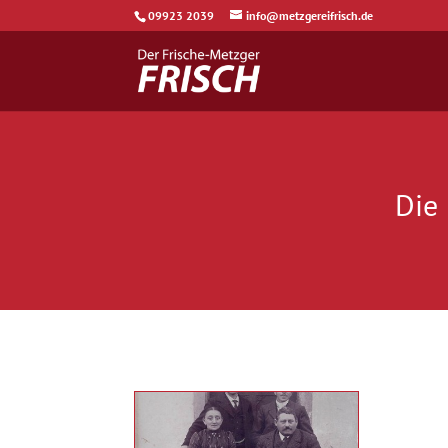
09923 2039
info@metzgereifrisch.de
Die 